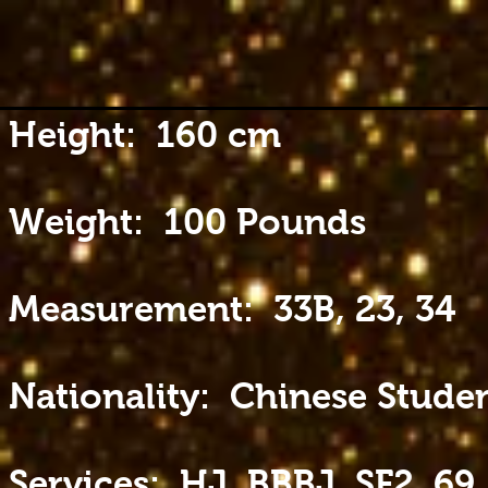
Height: 160 cm
Weight: 100 Pounds
Measurement: 33B, 23, 34
Nationality: Chinese Stude
Services: HJ, BBBJ, SF2, 69,