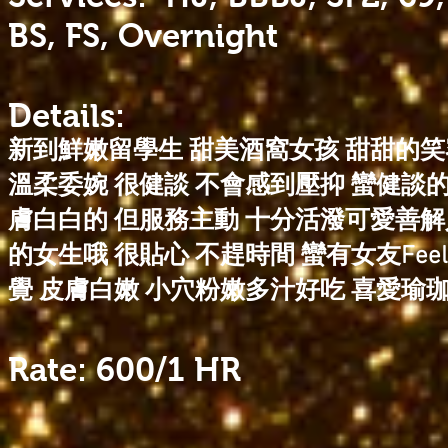
BS, FS, Overnight
Details:
新到鮮嫩留學生 甜美酒窩女孩 甜甜的笑
溫柔委婉 很健談 不會感到壓抑 蠻健談的
膚白白的 但服務主動 十分活潑可愛善
的女生哦 很貼心 不趕時間 蠻有女友Fee
覺
皮膚白嫩 小穴粉嫩多汁好吃
喜愛瑜
Rate:
600/1 HR